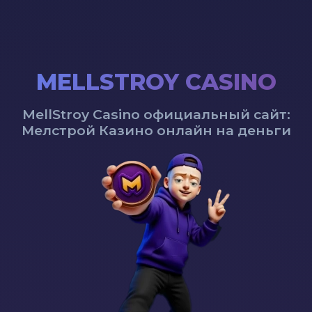
MELLSTROY CASINO
MellStroy Casino официальный сайт:
Мелстрой Казино онлайн на деньги