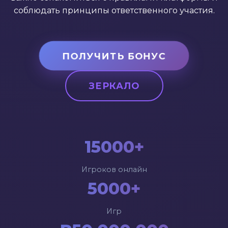
соблюдать принципы ответственного участия.
ПОЛУЧИТЬ БОНУС
ЗЕРКАЛО
15000+
Игроков онлайн
5000+
Игр