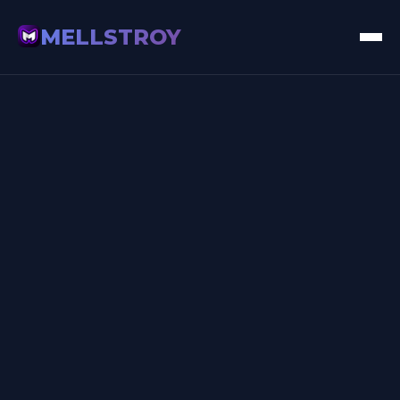
MELLSTROY