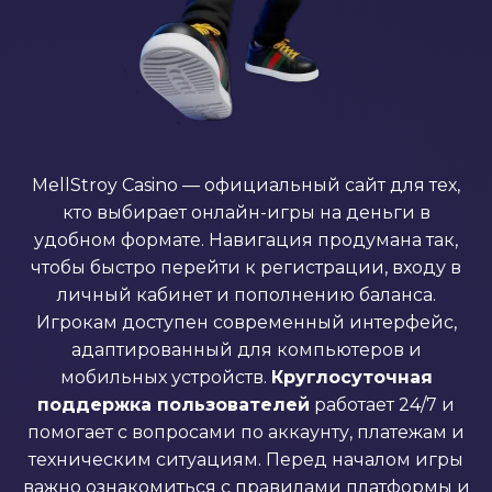
MellStroy Casino — официальный сайт для тех,
кто выбирает онлайн-игры на деньги в
удобном формате. Навигация продумана так,
чтобы быстро перейти к регистрации, входу в
личный кабинет и пополнению баланса.
Игрокам доступен современный интерфейс,
адаптированный для компьютеров и
мобильных устройств.
Круглосуточная
поддержка пользователей
работает 24/7 и
помогает с вопросами по аккаунту, платежам и
техническим ситуациям. Перед началом игры
важно ознакомиться с правилами платформы и